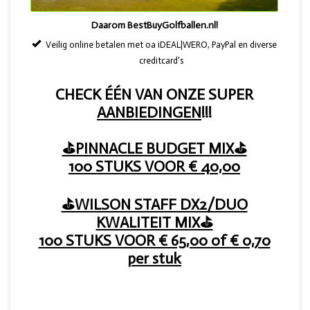
Daarom BestBuyGolfballen.nl!
Veilig online betalen met oa iDEAL|WERO, PayPal en diverse
creditcard's
CHECK ÉÉN VAN ONZE SUPER
AANBIEDINGEN
!!!
⛳PINNACLE BUDGET MIX⛳
100 STUKS VOOR € 40,00
⛳WILSON STAFF DX2/DUO
KWALITEIT MIX⛳
100 STUKS VOOR € 65,00 of € 0,70
per stuk