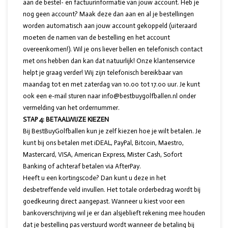
aan de bestel- en factuurinformatie van jouw account. Heb je
nog geen account? Maak deze dan aan en al je bestellingen
worden automatisch aan jouw account gekoppeld (uiteraard
moeten de namen van de bestelling en het account
overeenkomen!). Wil je ons liever bellen en telefonisch contact
met ons hebben dan kan dat natuurlijk! Onze klantenservice
helpt je graag verder! Wij zijn telefonisch bereikbaar van
maandag tot en met zaterdag van 10.00 tot 17.00 uur. Je kunt
ook een e-mail sturen naar
info@bestbuygolfballen.nl
onder
vermelding van het ordernummer.
STAP 4: BETAALWIJZE KIEZEN
Bij BestBuyGolfballen kun je zelf kiezen hoe je wilt betalen. Je
kunt bij ons betalen met iDEAL, PayPal, Bitcoin, Maestro,
Mastercard, VISA, American Express, Mister Cash, Sofort
Banking of achteraf betalen via AfterPay.
Heeft u een kortingscode? Dan kunt u deze in het
desbetreffende veld invullen. Het totale orderbedrag wordt bij
goedkeuring direct aangepast. Wanneer u kiest voor een
bankoverschrijving wil je er dan alsjeblieft rekening mee houden
dat je bestelling pas verstuurd wordt wanneer de betaling bij