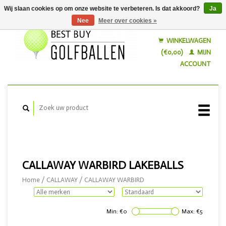
Wij slaan cookies op om onze website te verbeteren. Is dat akkoord?
Ja
Nee
Meer over cookies »
Nederlands
English
WINKELWAGEN
(€0,00)
MIJN
ACCOUNT
CALLAWAY WARBIRD LAKEBALLS
Home
/
CALLAWAY
/
CALLAWAY WARBIRD
Min: €
0
Max: €
5