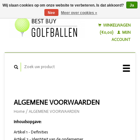
Wij slaan cookies op om onze website te verbeteren. Is dat akkoord?
Ja
Nee
Meer over cookies »
Nederlands
English
WINKELWAGEN
(€0,00)
MIJN
ACCOUNT
ALGEMENE VOORWAARDEN
Home
/
ALGEMENE VOORWAARDEN
Inhoudsopgave:
Artikel 1 - Definities
Artikel 2 - Identiteit van de ondernemer