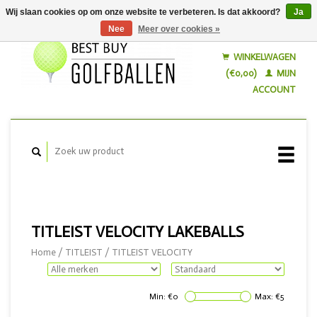
Wij slaan cookies op om onze website te verbeteren. Is dat akkoord?
Ja
Nee
Meer over cookies »
Nederlands
English
WINKELWAGEN
(€0,00)
MIJN
ACCOUNT
TITLEIST VELOCITY LAKEBALLS
Home
/
TITLEIST
/
TITLEIST VELOCITY
Min: €
0
Max: €
5