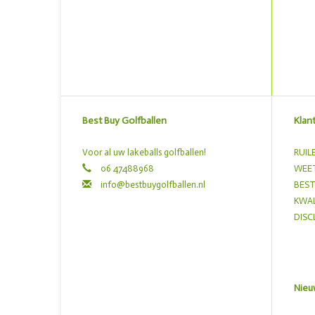
Best Buy Golfballen
Klan
Voor al uw lakeballs golfballen!
RUIL
06 47488968
WEET
info@bestbuygolfballen.nl
BEST
KWAL
DISC
Nieu