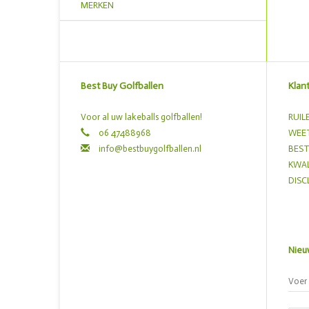
MERKEN
Best Buy Golfballen
Klan
Voor al uw lakeballs golfballen!
RUIL
06 47488968
WEET
info@bestbuygolfballen.nl
BEST
KWAL
DISC
Nieu