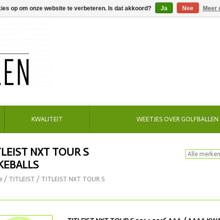
kies op om onze website te verbeteren. Is dat akkoord?
Ja
Nee
Meer 
KWALITEIT
WEETJES OVER GOLFBALLEN
TLEIST NXT TOUR S
KEBALLS
e
/
TITLEIST
/
TITLEIST NXT TOUR S