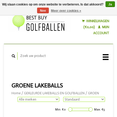
Wij slaan cookies op om onze website te verbeteren. Is dat akkoord?
Ja
Nee
Meer over cookies »
Nederlands
English
WINKELWAGEN
(€0,00)
MIJN
ACCOUNT
GROENE LAKEBALLS
Home
/
GEKLEURDE LAKEBALLS EN GOLFBALLEN
/
GROEN
Min: €
0
Max: €
5