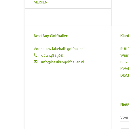
MERKEN
Best Buy Golfballen
Klan
Voor al uw lakeballs golfballen!
RUIL
06 47488968
WEET
info@bestbuygolfballen.nl
BEST
KWAL
DISC
Nieu