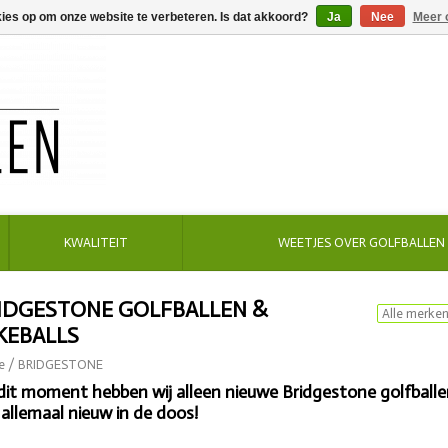
kies op om onze website te verbeteren. Is dat akkoord?
Ja
Nee
Meer 
KWALITEIT
WEETJES OVER GOLFBALLEN
IDGESTONE GOLFBALLEN &
KEBALLS
e
/
BRIDGESTONE
dit moment hebben wij alleen nieuwe Bridgestone golfballe
 allemaal nieuw in de doos!