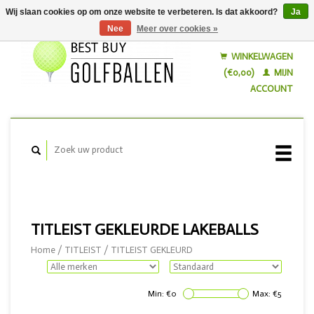
Wij slaan cookies op om onze website te verbeteren. Is dat akkoord?
Ja
Nee
Meer over cookies »
Nederlands
English
WINKELWAGEN
(€0,00)
MIJN
ACCOUNT
TITLEIST GEKLEURDE LAKEBALLS
Home
/
TITLEIST
/
TITLEIST GEKLEURD
Min: €
0
Max: €
5