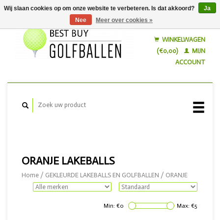
Wij slaan cookies op om onze website te verbeteren. Is dat akkoord?
Ja
Nee
Meer over cookies »
Nederlands
English
WINKELWAGEN
(€0,00)
MIJN
ACCOUNT
ORANJE LAKEBALLS
Home
/
GEKLEURDE LAKEBALLS EN GOLFBALLEN
/
ORANJE
Min: €
0
Max: €
5