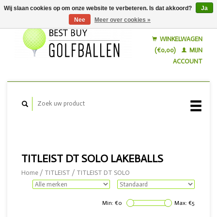
Wij slaan cookies op om onze website te verbeteren. Is dat akkoord?
Ja
Nee
Meer over cookies »
Nederlands
English
WINKELWAGEN
(€0,00)
MIJN
ACCOUNT
TITLEIST DT SOLO LAKEBALLS
Home
/
TITLEIST
/
TITLEIST DT SOLO
Min: €
0
Max: €
5