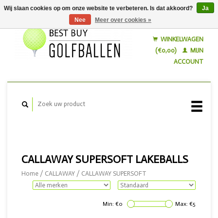
Wij slaan cookies op om onze website te verbeteren. Is dat akkoord?
Ja
Nee
Meer over cookies »
Nederlands
English
WINKELWAGEN
(€0,00)
MIJN
ACCOUNT
CALLAWAY SUPERSOFT LAKEBALLS
Home
/
CALLAWAY
/
CALLAWAY SUPERSOFT
Min: €
0
Max: €
5