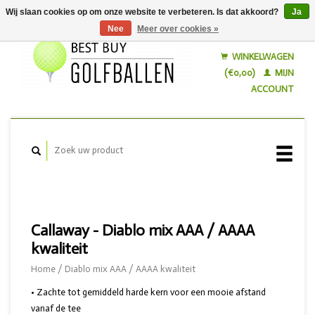
Wij slaan cookies op om onze website te verbeteren. Is dat akkoord?
Ja
Nee
Meer over cookies »
Nederlands
English
WINKELWAGEN
(€0,00)
MIJN
ACCOUNT
Callaway - Diablo mix AAA / AAAA
kwaliteit
Home
/
Diablo mix AAA / AAAA kwaliteit
• Zachte tot gemiddeld harde kern voor een mooie afstand
vanaf de tee