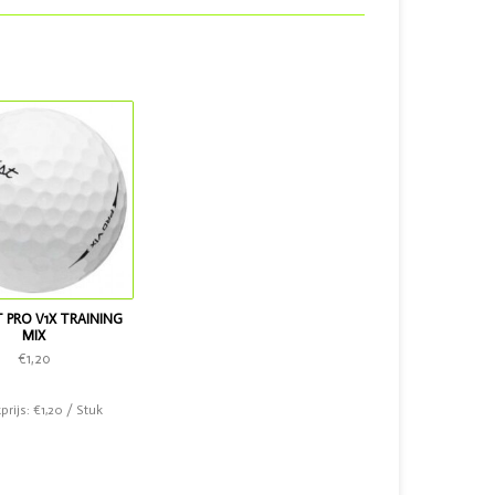
T PRO V1X TRAINING
MIX
€1,20
prijs: €1,20 / Stuk