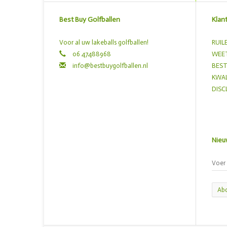
Best Buy Golfballen
Klan
Voor al uw lakeballs golfballen!
RUIL
06 47488968
WEET
info@bestbuygolfballen.nl
BEST
KWAL
DISC
Nieu
Ab