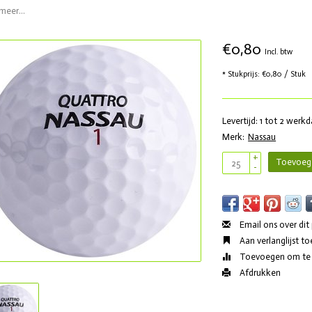
meer...
€0,80
Incl. btw
* Stukprijs: €0,80 / Stuk
Levertijd: 1 tot 2 werk
Merk:
Nassau
+
Toevoeg
-
Email ons over dit
Aan verlanglijst t
Toevoegen om te v
Afdrukken