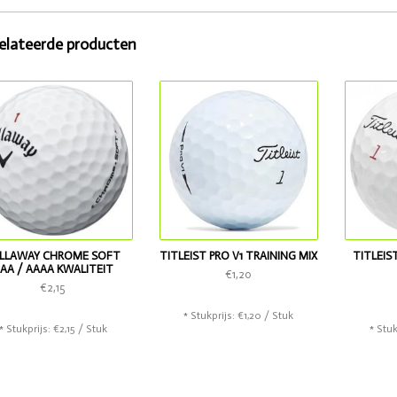
elateerde producten
LLAWAY CHROME SOFT
TITLEIST PRO V1 TRAINING MIX
TITLEIS
AA / AAAA KWALITEIT
€1,20
€2,15
* Stukprijs: €1,20 / Stuk
* Stukprijs: €2,15 / Stuk
* Stuk