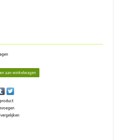
dagen
en aan winkelwagen
 product
oevoegen
ergelijken