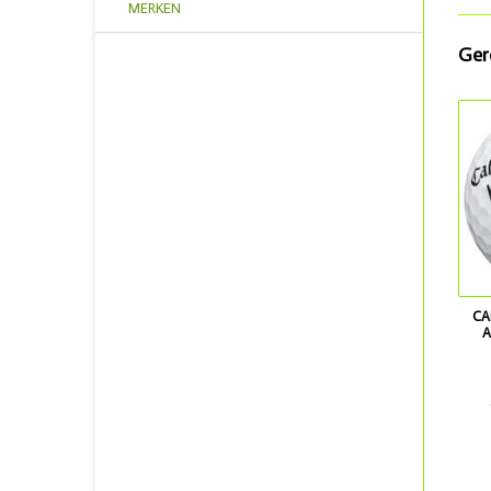
MERKEN
Ger
CA
A