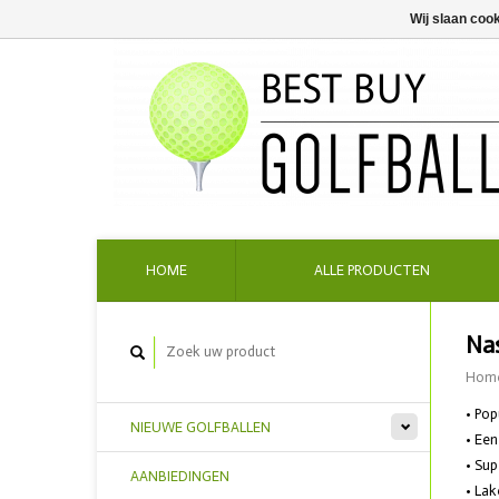
Wij slaan coo
HOME
ALLE PRODUCTEN
Nas
Hom
• Pop
NIEUWE GOLFBALLEN
• Een
• Sup
AANBIEDINGEN
• Lak