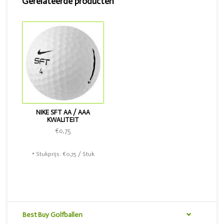
Gerelateerde producten
lengte kies je voor de Nike SFT.
NIKE SFT AA / AAA
KWALITEIT
€0,75
* Stukprijs: €0,75 / Stuk
Best Buy Golfballen