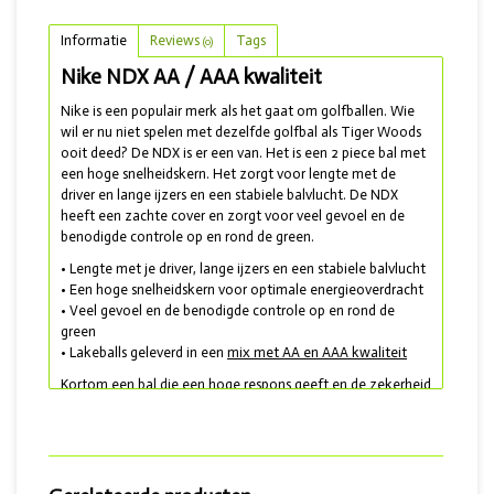
Informatie
Reviews
Tags
(0)
Nike NDX AA / AAA kwaliteit
Nike is een populair merk als het gaat om golfballen. Wie
wil er nu niet spelen met dezelfde golfbal als Tiger Woods
ooit deed? De NDX is er een van. Het is een 2 piece bal met
een hoge snelheidskern. Het zorgt voor lengte met de
driver en lange ijzers en een stabiele balvlucht. De NDX
heeft een zachte cover en zorgt voor veel gevoel en de
benodigde controle op en rond de green.
• Lengte met je driver, lange ijzers en een stabiele balvlucht
• Een hoge snelheidskern voor optimale energieoverdracht
• Veel gevoel en de benodigde controle op en rond de
green
• Lakeballs geleverd in een
mix met AA en AAA kwaliteit
Kortom een bal die een hoge respons geeft en de zekerheid
van uw swing volgt. Een perfecte bal wanneer u op zoek
bent naar een goede prijs/kwaliteit verhouding. Helaas is
Nike gestopt met de productie van golfballen. Maar ze zijn
bij lange na niet verdwenen en zijn als lakeballs nog steeds
in ruime mate verkrijgbaar! Voor een Nike met nog meer