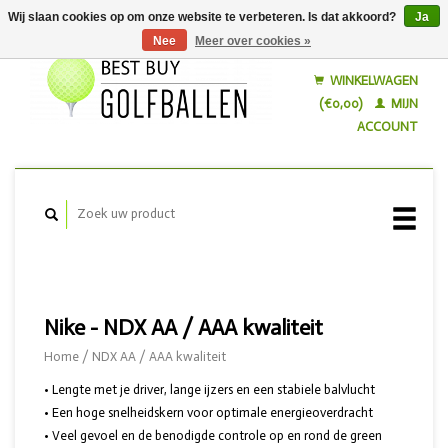
Wij slaan cookies op om onze website te verbeteren. Is dat akkoord?
Ja
Nee
Meer over cookies »
Nederlands
English
WINKELWAGEN
(€0,00)
MIJN
ACCOUNT
Nike - NDX AA / AAA kwaliteit
Home
/
NDX AA / AAA kwaliteit
• Lengte met je driver, lange ijzers en een stabiele balvlucht
• Een hoge snelheidskern voor optimale energieoverdracht
• Veel gevoel en de benodigde controle op en rond de green