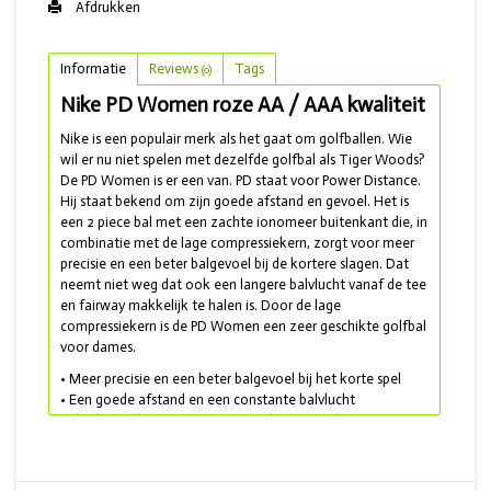
Afdrukken
Informatie
Reviews
Tags
(0)
Nike PD Women roze AA / AAA kwaliteit
Nike is een populair merk als het gaat om golfballen. Wie
wil er nu niet spelen met dezelfde golfbal als Tiger Woods?
De PD Women is er een van. PD staat voor Power Distance.
Hij staat bekend om zijn goede afstand en gevoel. Het is
een 2 piece bal met een zachte ionomeer buitenkant die, in
combinatie met de lage compressiekern, zorgt voor meer
precisie en een beter balgevoel bij de kortere slagen. Dat
neemt niet weg dat ook een langere balvlucht vanaf de tee
en fairway makkelijk te halen is. Door de lage
compressiekern is de PD Women een zeer geschikte golfbal
voor dames.
• Meer precisie en een beter balgevoel bij het korte spel
• Een goede afstand en een constante balvlucht
• Ideale combinatie tussen afstand en controle
• Lakeballs geleverd in de kleur roze en
met AA en AAA
kwaliteit