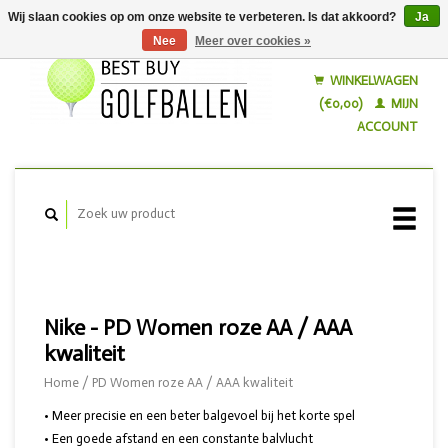
Wij slaan cookies op om onze website te verbeteren. Is dat akkoord?
Ja
Nee
Meer over cookies »
Nederlands
English
WINKELWAGEN
(€0,00)
MIJN
ACCOUNT
Nike - PD Women roze AA / AAA
kwaliteit
Home
/
PD Women roze AA / AAA kwaliteit
• Meer precisie en een beter balgevoel bij het korte spel
• Een goede afstand en een constante balvlucht