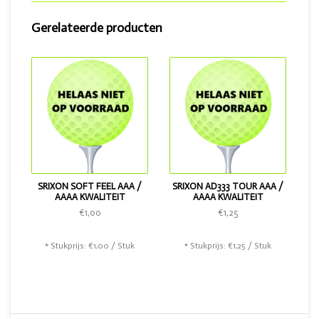
• Geleverd in een
mix met AAA en AAAA kwaliteit
De AD333 wordt gezien als een zeer goede bal en is
Gerelateerde producten
toonaangevend op de golfballenmarkt als het gaat om een
2 piece golfbal. Wil je dit exemplaar nog wat beter en
uitgebreider dan is de AD333 Tour iets voor jou. Voor de
liefhebber van een zachtere bal is er de Srixon Soft Feel.
SRIXON SOFT FEEL AAA /
SRIXON AD333 TOUR AAA /
AAAA KWALITEIT
AAAA KWALITEIT
€1,00
€1,25
* Stukprijs: €1,00 / Stuk
* Stukprijs: €1,25 / Stuk