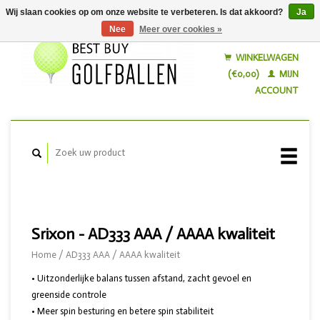
Wij slaan cookies op om onze website te verbeteren. Is dat akkoord?
Ja
Nee
Meer over cookies »
Nederlands
English
WINKELWAGEN
(€0,00)
MIJN
ACCOUNT
Srixon - AD333 AAA / AAAA kwaliteit
Home
/
AD333 AAA / AAAA kwaliteit
• Uitzonderlijke balans tussen afstand, zacht gevoel en
greenside controle
• Meer spin besturing en betere spin stabiliteit