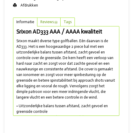
Afdrukken
Informatie
Reviews
Tags
(0)
Srixon AD333 AAA / AAAA kwaliteit
Srixon maakt diverse type golfballen. Eén daarvan is de
AD333. Het is een hoogwaardige 2 piece bal met een
uitzonderlijke balans tussen afstand, zacht gevoel en
controle over de greenside. De kern heeft een verloop van
hard naar zacht en zorgt voor dat zachte gevoel en een
nauwkeurige en consistente afstand. De cover is gemaakt
van ionomeer en zorgt voor meer spinbesturing op de
greenside en betere spinstabiliteit bij approach shots vanuit
elke ligging en vooral de rough. Vervolgens zorgt het
dimple patroon voor een meer indringende vlucht, die
langere vlucht en een betere controle in de wind.
• Uitzonderlijke balans tussen afstand, zacht gevoel en
greenside controle
• Meer spinbesturing en betere spinstabiliteit
• Een meer indringende en langere vlucht en betere
controle in de wind