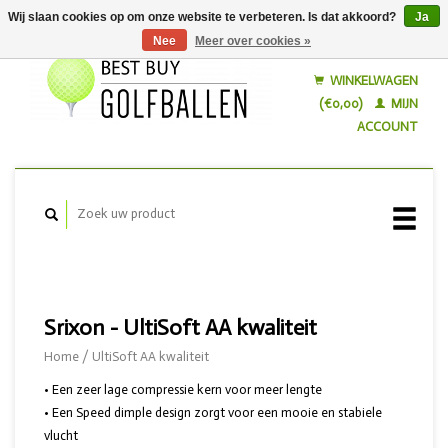
Wij slaan cookies op om onze website te verbeteren. Is dat akkoord?
Ja
Nee
Meer over cookies »
Nederlands
English
WINKELWAGEN
(€0,00)
MIJN
ACCOUNT
Srixon - UltiSoft AA kwaliteit
Home
/
UltiSoft AA kwaliteit
• Een zeer lage compressie kern voor meer lengte
• Een Speed dimple design zorgt voor een mooie en stabiele
vlucht