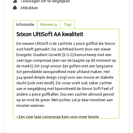
Toevoegen om te vergelijken
Afdrukken
Informatie
Reviews
Tags
(0)
Srixon UltiSoft AA kwaliteit
De nieuwe UltiSoft is de zachtste 2 piece golfbal die Srixon
ooit heeft gemaakt. De zachtheid komt door een nieuw
Energetic Gradient Growth (E.G.G) kernontwerp met een
zeer lage compressie (een van de laagste op dit moment op
de markt). Dit zorgt ervoor dat golfers met een langzame
tot gemiddelde swingsnelheid meer afstand maken. Het
324 speed dimple design zorgt voor een mooie en stabiele
vlucht (ook met wind!). De cover voelt ook zeker zachter
aan in vergelijking met bijvoorbeeld de Srixon Soft Feel of
andere 2 piece golfballen. Dus een zachter allround gevoel
op en rond de green. Met putten zal je daar misschien aan
moeten wennen.
• Een zeer lage compressie kern voor meer lengte
• Een Speed dimple design zorgt voor een mooie en
stabiele vlucht