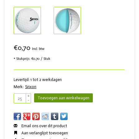
€0,70
Incl. btw
* Stukprijs: €0,70 / Stuk
Levertijd: 1 tot 2 werkdagen
Merk:
Srixon
+
Toevoegen aan winkelwagen
-
Email ons over dit product
Aan verlanglijst toevoegen