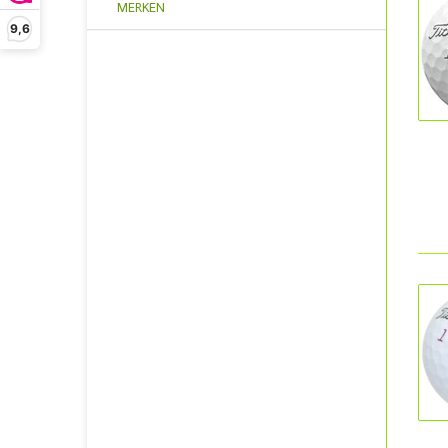
MERKEN
9,6