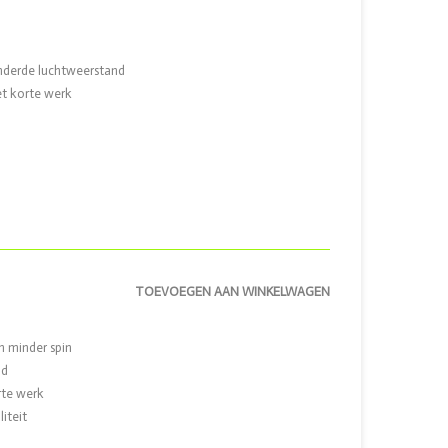
inderde luchtweerstand
et korte werk
TOEVOEGEN AAN WINKELWAGEN
n minder spin
nd
rte werk
iteit