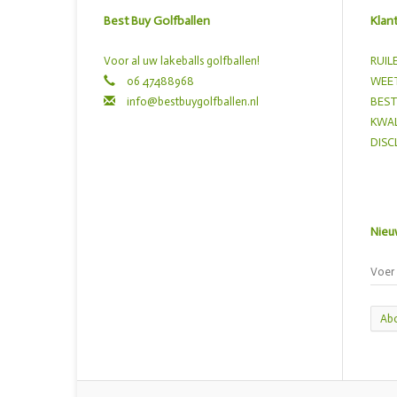
Best Buy Golfballen
Klan
Voor al uw lakeballs golfballen!
RUIL
06 47488968
WEET
info@bestbuygolfballen.nl
BEST
KWAL
DISC
Nieu
Ab