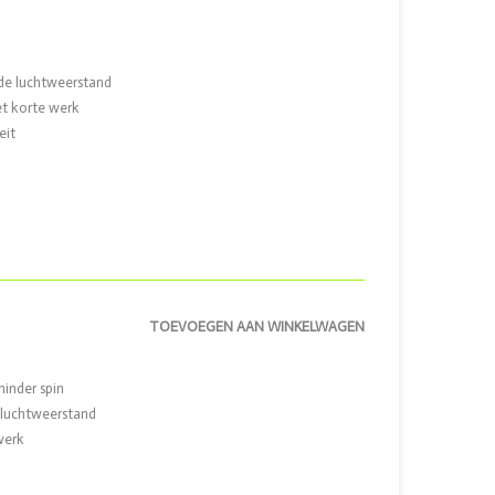
rde luchtweerstand
et korte werk
eit
TOEVOEGEN AAN WINKELWAGEN
inder spin
e luchtweerstand
werk