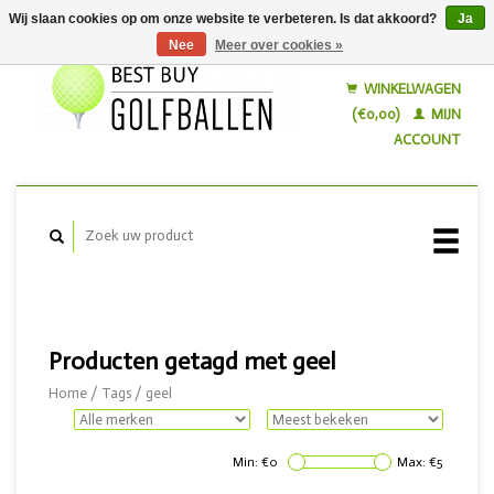
Wij slaan cookies op om onze website te verbeteren. Is dat akkoord?
Ja
Nee
Meer over cookies »
Nederlands
English
WINKELWAGEN
(€0,00)
MIJN
ACCOUNT
Producten getagd met geel
Home
/
Tags
/
geel
Min: €
0
Max: €
5