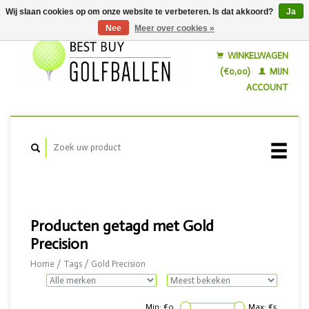
Wij slaan cookies op om onze website te verbeteren. Is dat akkoord?
Ja
Nee
Meer over cookies »
Nederlands
English
WINKELWAGEN
(€0,00)
MIJN
ACCOUNT
Producten getagd met Gold
Precision
Home
/
Tags
/
Gold Precision
Min: €
0
Max: €
5