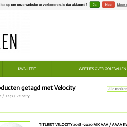
kies op om onze website te verbeteren. Is dat akkoord?
Ja
Nee
Meer 
KWALITEIT
WEETJES OVER GOLFBALLEN
oducten getagd met Velocity
e
/
Tags
/
Velocity
TITLEIST VELOCITY 2018 -2020 MIX AAA / AAAA K