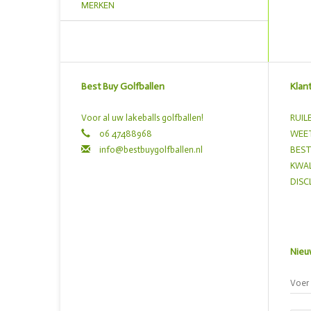
MERKEN
Best Buy Golfballen
Klan
Voor al uw lakeballs golfballen!
RUIL
06 47488968
WEET
info@bestbuygolfballen.nl
BEST
KWAL
DISC
Nieu