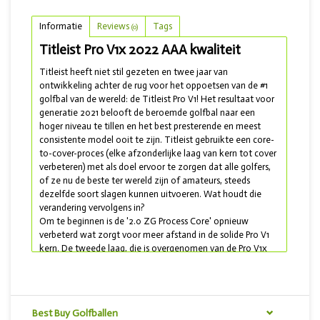
Informatie
Reviews
Tags
(0)
Titleist Pro V1x 2022 AAA kwaliteit
Titleist heeft niet stil gezeten en twee jaar van
ontwikkeling achter de rug voor het oppoetsen van de #1
golfbal van de wereld: de Titleist Pro V1! Het resultaat voor
generatie 2021 belooft de beroemde golfbal naar een
hoger niveau te tillen en het best presterende en meest
consistente model ooit te zijn. Titleist gebruikte een core-
to-cover-proces (elke afzonderlijke laag van kern tot cover
verbeteren) met als doel ervoor te zorgen dat alle golfers,
of ze nu de beste ter wereld zijn of amateurs, steeds
dezelfde soort slagen kunnen uitvoeren. Wat houdt die
verandering vervolgens in?
Om te beginnen is de '2.0 ZG Process Core' opnieuw
verbeterd wat zorgt voor meer afstand in de solide Pro V1
kern. De tweede laag, die is overgenomen van de Pro V1x
Left Dash, is gemaakt van een zeer veerkrachtige en snelle
ionomeer en zorgt voor snelheid en verminderd de spin op
je lange slagen (driver en lage ijzers). De cover heeft de
meest opvallende verandering ondergaan: voor het eerst in
Best Buy Golfballen
tien jaar is het dimple patroon aangepast! Het patroon met