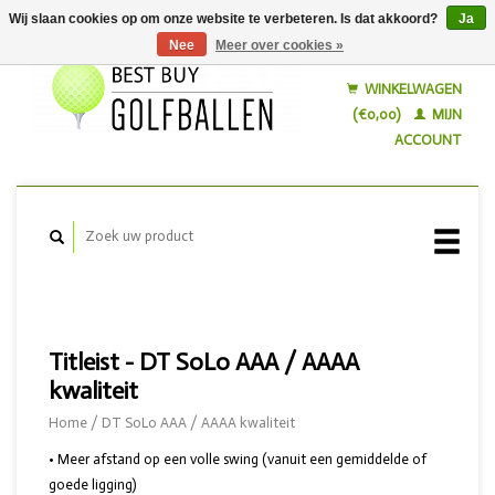
Wij slaan cookies op om onze website te verbeteren. Is dat akkoord?
Ja
Nee
Meer over cookies »
Nederlands
English
WINKELWAGEN
(€0,00)
MIJN
ACCOUNT
Titleist - DT SoLo AAA / AAAA
kwaliteit
Home
/
DT SoLo AAA / AAAA kwaliteit
• Meer afstand op een volle swing (vanuit een gemiddelde of
goede ligging)