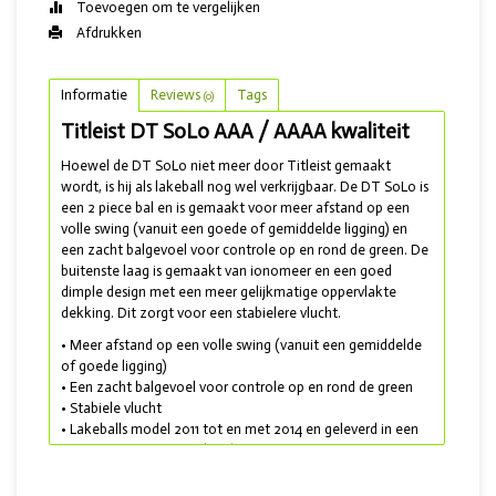
Toevoegen om te vergelijken
Afdrukken
Informatie
Reviews
Tags
(0)
Titleist DT SoLo AAA / AAAA kwaliteit
Hoewel de DT SoLo niet meer door Titleist gemaakt
wordt, is hij als lakeball nog wel verkrijgbaar. De DT SoLo is
een 2 piece bal en is gemaakt voor meer afstand op een
volle swing (vanuit een goede of gemiddelde ligging) en
een zacht balgevoel voor controle op en rond de green. De
buitenste laag is gemaakt van ionomeer en een goed
dimple design met een meer gelijkmatige oppervlakte
dekking. Dit zorgt voor een stabielere vlucht.
• Meer afstand op een volle swing (vanuit een gemiddelde
of goede ligging)
• Een zacht balgevoel voor controle op en rond de green
• Stabiele vlucht
• Lakeballs model 2011 tot en met 2014 en geleverd in een
mix met AAA en AAAA kwaliteit
Wil je liever ballen met de big boys? Kies dan voor