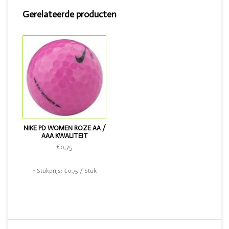
Maar ze zijn bij lange na niet verdwenen en zijn als lakeballs
nog steeds verkrijgbaar! Overigens is dit type golfbal ook in
Gerelateerde producten
de kleur roze verkrijgbaar.
NIKE PD WOMEN ROZE AA /
AAA KWALITEIT
€0,75
* Stukprijs: €0,75 / Stuk