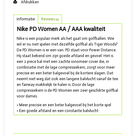
Afdrukken
Informatie
Reviews
(0)
Nike PD Women AA / AAA kwaliteit
Nike is een populair merk als het gaat om golfballen. Wie
wil er nu niet spelen met dezelfde golfbal als Tiger Woods?
De PD Women is er een van. PD staat voor Power Distance.
Hij staat bekend om zijn goede afstand en gevoel. Het is
een 2 piece bal met een zachte ionomeer cover die, in
combinatie met de lage compressiekern, zorgt voor meer
precisie en een beter balgevoel bij de kortere slagen. Dat
neemt niet weg dat ook een langere balvlucht vanaf de tee
en fairway makkelijk te halen is. Door de lage
compressiekern is de PD Women een zeer geschikte golfbal
voor dames.
• Meer precisie en een beter balgevoel bij het korte spel
• Een goede afstand en een constante balvlucht
• Ideale combinatie tussen afstand en controle
• Lakeballs geleverd
met AA en AAA kwaliteit
Inmiddels is Nike gestopt met de productie van golfballen.