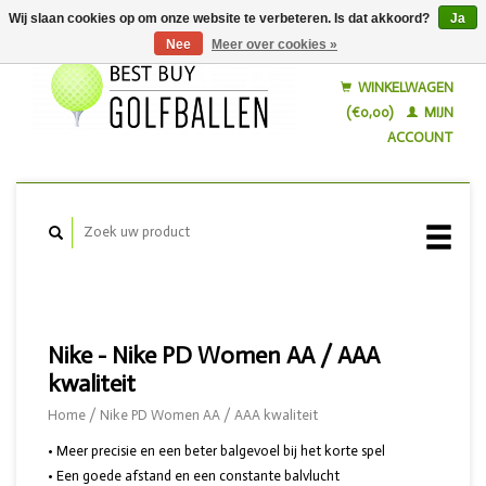
Wij slaan cookies op om onze website te verbeteren. Is dat akkoord?
Ja
Nee
Meer over cookies »
Nederlands
English
WINKELWAGEN
(€0,00)
MIJN
ACCOUNT
Nike - Nike PD Women AA / AAA
kwaliteit
Home
/
Nike PD Women AA / AAA kwaliteit
• Meer precisie en een beter balgevoel bij het korte spel
• Een goede afstand en een constante balvlucht