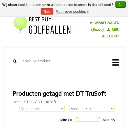
Wij slaan cookies op om onze website te verbeteren. Is dat akkoord?
Ja
Nee
Meer over cookies »
Nederlands
English
WINKELWAGEN
(€0,00)
MIJN
ACCOUNT
Producten getagd met DT TruSoft
Home
/
Tags
/
DT TruSoft
Min: €
0
Max: €
5