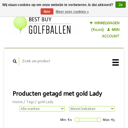
Wij slaan cookies op om onze website te verbeteren. Is dat akkoord?
Ja
Nee
Meer over cookies »
Nederlands
English
WINKELWAGEN
(€0,00)
MIJN
ACCOUNT
Producten getagd met gold Lady
Home
/
Tags
/
gold Lady
Min: €
0
Max: €
5