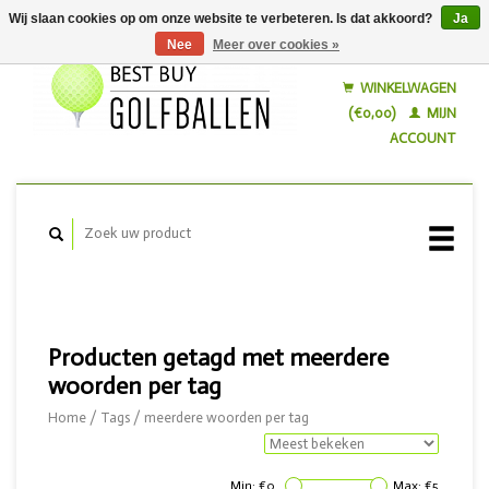
Wij slaan cookies op om onze website te verbeteren. Is dat akkoord?
Ja
Nee
Meer over cookies »
Nederlands
English
WINKELWAGEN
(€0,00)
MIJN
ACCOUNT
Producten getagd met meerdere
woorden per tag
Home
/
Tags
/
meerdere woorden per tag
Min: €
0
Max: €
5