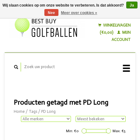
Wij slaan cookies op om onze website te verbeteren. Is dat akkoord?
Ja
Nee
Meer over cookies »
Nederlands
English
WINKELWAGEN
(€0,00)
MIJN
ACCOUNT
Producten getagd met PD Long
Home
/
Tags
/
PD Long
Min: €
0
Max: €
5