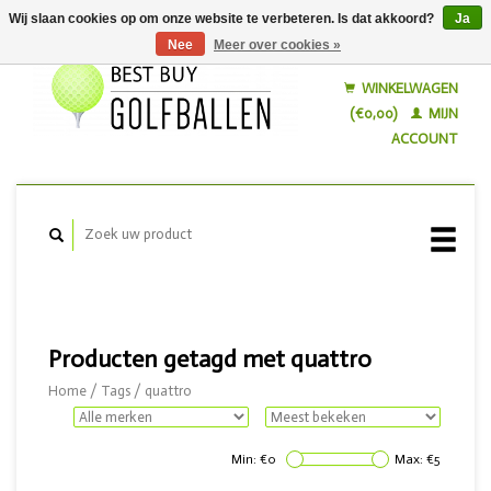
Wij slaan cookies op om onze website te verbeteren. Is dat akkoord?
Ja
Nee
Meer over cookies »
Nederlands
English
WINKELWAGEN
(€0,00)
MIJN
ACCOUNT
Producten getagd met quattro
Home
/
Tags
/
quattro
Min: €
0
Max: €
5