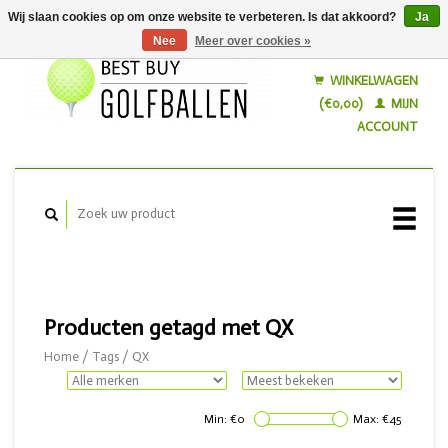
Wij slaan cookies op om onze website te verbeteren. Is dat akkoord?
Ja
Nee
Meer over cookies »
Nederlands
English
WINKELWAGEN
(€0,00)
MIJN
ACCOUNT
Producten getagd met QX
Home
/
Tags
/
QX
Min: €
0
Max: €
45