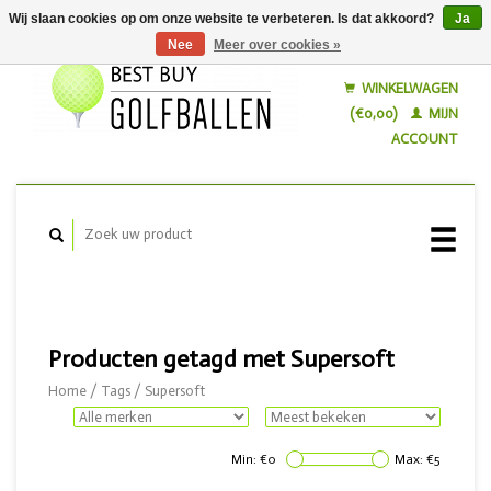
Wij slaan cookies op om onze website te verbeteren. Is dat akkoord?
Ja
Nee
Meer over cookies »
Nederlands
English
WINKELWAGEN
(€0,00)
MIJN
ACCOUNT
Producten getagd met Supersoft
Home
/
Tags
/
Supersoft
Min: €
0
Max: €
5