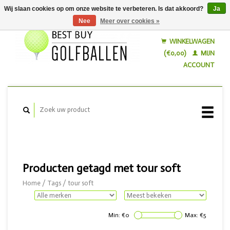
Wij slaan cookies op om onze website te verbeteren. Is dat akkoord?
Ja
Nee
Meer over cookies »
Nederlands
English
WINKELWAGEN
(€0,00)
MIJN
ACCOUNT
Producten getagd met tour soft
Home
/
Tags
/
tour soft
Min: €
0
Max: €
5