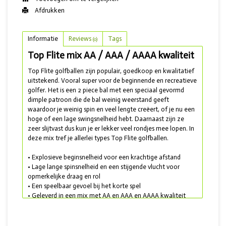
Afdrukken
Informatie
Reviews
Tags
(0)
Top Flite mix AA / AAA / AAAA kwaliteit
Top Flite golfballen zijn populair, goedkoop en kwalitatief
uitstekend. Vooral super voor de beginnende en recreatieve
golfer. Het is een 2 piece bal met een speciaal gevormd
dimple patroon die de bal weinig weerstand geeft
waardoor je weinig spin en veel lengte creëert, of je nu een
hoge of een lage swingsnelheid hebt. Daarnaast zijn ze
zeer slijtvast dus kun je er lekker veel rondjes mee lopen. In
deze mix tref je allerlei types Top Flite golfballen.
• Explosieve beginsnelheid voor een krachtige afstand
• Lage lange spinsnelheid en een stijgende vlucht voor
opmerkelijke draag en rol
• Een speelbaar gevoel bij het korte spel
• Geleverd in een mix met AA en AAA en AAAA kwaliteit
Wil je juist een wat comfortabelere golfbal? Kies dan voor
de Wilson Top mix: een mix met de betere merken zoals