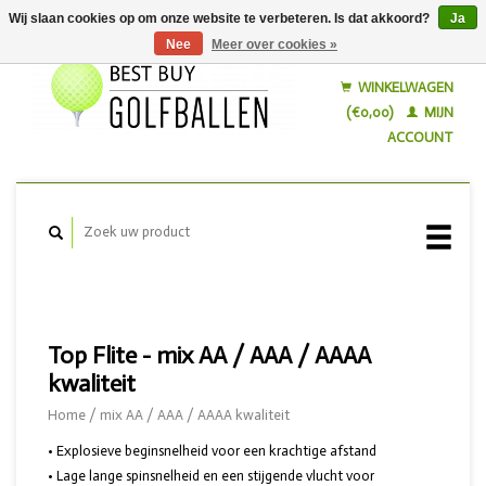
Wij slaan cookies op om onze website te verbeteren. Is dat akkoord?
Ja
Nee
Meer over cookies »
Nederlands
English
WINKELWAGEN
(€0,00)
MIJN
ACCOUNT
Top Flite - mix AA / AAA / AAAA
kwaliteit
Home
/
mix AA / AAA / AAAA kwaliteit
• Explosieve beginsnelheid voor een krachtige afstand
• Lage lange spinsnelheid en een stijgende vlucht voor