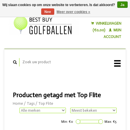
Wij slaan cookies op om onze website te verbeteren. Is dat akkoord?
Ja
Nee
Meer over cookies »
Nederlands
English
WINKELWAGEN
(€0,00)
MIJN
ACCOUNT
Producten getagd met Top Flite
Home
/
Tags
/
Top Flite
Min: €
0
Max: €
5