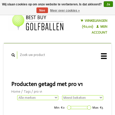
Wij slaan cookies op om onze website te verbeteren. Is dat akkoord?
Ja
Nee
Meer over cookies »
Nederlands
English
WINKELWAGEN
(€0,00)
MIJN
ACCOUNT
Producten getagd met pro v1
Home
/
Tags
/
pro v1
Min: €
0
Max: €
5