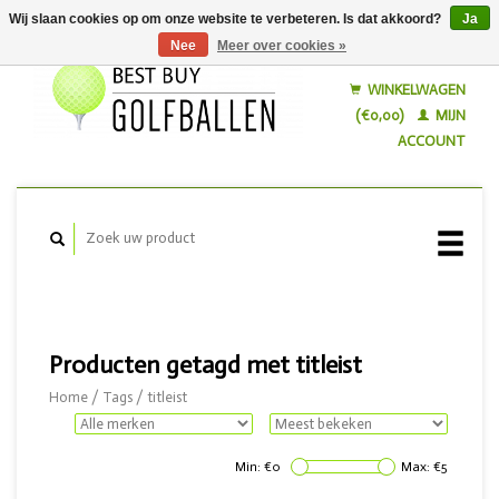
Wij slaan cookies op om onze website te verbeteren. Is dat akkoord?
Ja
Nee
Meer over cookies »
Nederlands
English
WINKELWAGEN
(€0,00)
MIJN
ACCOUNT
Producten getagd met titleist
Home
/
Tags
/
titleist
Min: €
0
Max: €
5