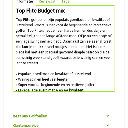
Informatie
Reviews
Tags
(0)
Top Flite Budget mix
Top Flite golfballen zijn populair, goedkoop en kwalitatief
uitstekend. Vooral super voor de beginnende en recreatieve
golfer. Top Flite’s hebben een harde kern en dus sla je er
gemakkelijker een lange afstand mee. Of je nu een hoge of
een lage swingsnelheid hebt. Daarnaast zijn ze zeer slijtvast
dus kun je er lekker veel rondjes mee lopen. Het is een 2
piece bal met een speciaal gevormd dimple patroon die de
bal weinig weerstand geeft waardoor je weinig spin en veel
lengte creëert.
• Populair, goedkoop en kwalitatief uitstekend
• Weinig spin en heel veel lengte
• Super voor de beginnende en recreatieve golfer
• Lakeballs geleverd
met A en AA kwaliteit
In deze mix treft u allerlei types Top Flite golfballen aan.
Best Buy Golfballen
Klantenservice