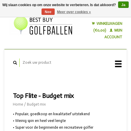
Wij slaan cookies op om onze website te verbeteren. Is dat akkoord?
Ja
Nee
Meer over cookies »
Nederlands
English
WINKELWAGEN
(€0,00)
MIJN
ACCOUNT
Top Flite - Budget mix
Home
/
Budget mix
• Populair, goedkoop en kwalitatief uitstekend
• Weinig spin en heel veel lengte
• Super voor de beginnende en recreatieve golfer